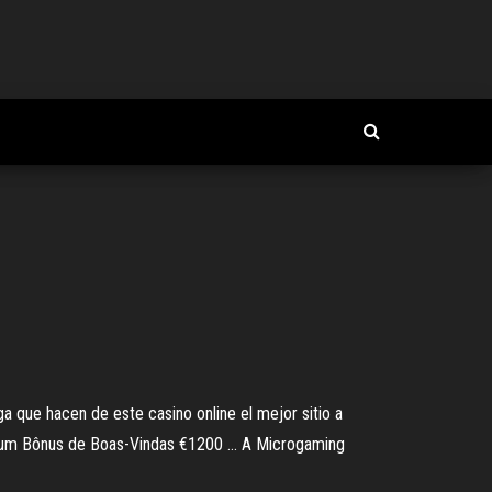
ga que hacen de este casino online el mejor sitio a
 um Bônus de Boas-Vindas €1200 ... A Microgaming