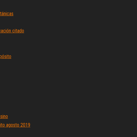
tánicas
cación citado
pósito
sino
ito agosto 2019