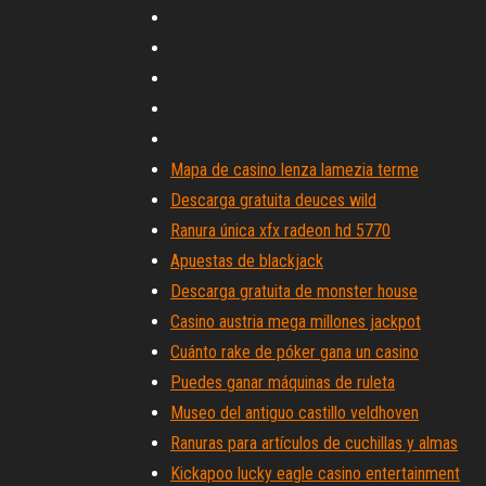
Mapa de casino lenza lamezia terme
Descarga gratuita deuces wild
Ranura única xfx radeon hd 5770
Apuestas de blackjack
Descarga gratuita de monster house
Casino austria mega millones jackpot
Cuánto rake de póker gana un casino
Puedes ganar máquinas de ruleta
Museo del antiguo castillo veldhoven
Ranuras para artículos de cuchillas y almas
Kickapoo lucky eagle casino entertainment