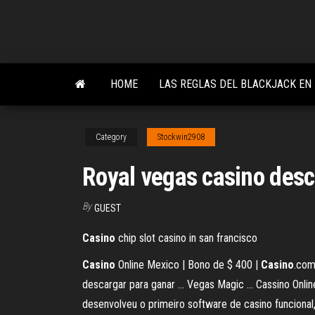
Skip
to
the
content
HOME
LAS REGLAS DEL BLACKJACK EN 
Category
Stockwin2908
Royal vegas casino desc
By
GUEST
Casino
chip slot casino in san francisco
Casino
Online Mexico | Bono de $ 400 |
Casino
.com
descargar para ganar ... Vegas Magic ... Cassino Onli
desenvolveu o primeiro software de casino funcional, 