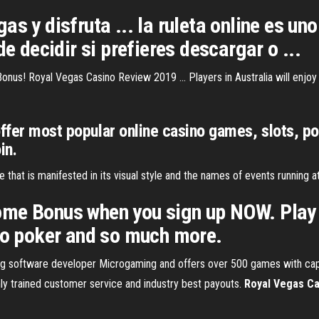
as y disfruta ... la ruleta online es u
de decidir si prefieres descargar o ...
s! Royal Vegas Casino Review 2019 ... Players in Australia will enjoy al
offer most popular online casino games, slots, po
in.
that is manifested in its visual style and the names of events running at 
me Bonus when you sign up NOW. Play t
deo poker and so much more.
ng software developer Microgaming and offers over 500 games with capti
ly trained customer service and industry best payouts.
Royal
Vegas
Ca