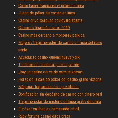
Cómo hacer trampa en el póker en línea
Juego de póker de casino en línea
Casino drive toulouse boulevard atlanta
Casino du liban año nuevo 2019
Casino más cercano a monterey park ca
Mejores tragamonedas de casino en línea del reino
unido
Acueducto casino queens nueva york
Tostador de ranura larga smeg verde
¿hay un casino cerca de wichita kansas
Horas de la sala de póker del casino grand victoria
Máquinas tragamonedas tigre blanco
Bonificación sin depósito de casino con dinero real
Tragamonedas de misterio en línea gratis de china
El póker en línea es demasiado difícil
Ruby fortune casino giros gratis