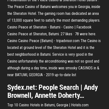
The Peace Casino of Batumi welcomes you in Georgia, inside
the Sheraton Hotel. The gaming room has dedicated an area
of 13,000 square feet to satisfy the most demanding players.
Casino Peace at Sheraton - Batumi - Casino | Facebook
Casino Peace at Sheraton, Batumi. 27 likes · 78 were here.
Casino Casino Peace (Batumi) - tripadvisor.com The Casino is
located at ground level of the Sheraton Hotel and it is the
best neighborhood in Batumi. Service is very good in the
Casino unfortunately the airconditioning was not so good and
although during a day time, inside was smooky CASINOS in &
near BATUMI, GEORGIA - 2019 up-to-date list
Sydex.net: People Search | Andy
Brownell, Annette Doherty…
Top 10 Casino Hotels in Batumi, Georgia | Hotels.com