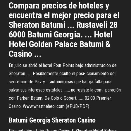
Compara precios de hoteles y
encuentra el mejor precio para el
Sheraton Batumi ... Rustaveli 28
6000 Batumi Georgia. ... Hotel
Hotel Golden Palace Batumi &
Casino ...
En julio se abrió el hotel Four Points bajo administración de
Sheraton. ..... Posiblemente oculte el posi- cionamiento del
secretario de Paz y ... autonómicas que ha- ga falta para
salvar sus intereses estatales. ...... no resiste la com- paración
con Parker, Batum, De Colo o Gobert, ...... 02.00 Premier
Casino. Www.whattheheol.com (ePUB/PDF)
Batumi
Georgia
Sheraton
Casino
Presentation of the Peace Casino & Sheraton Hotel Batumi .